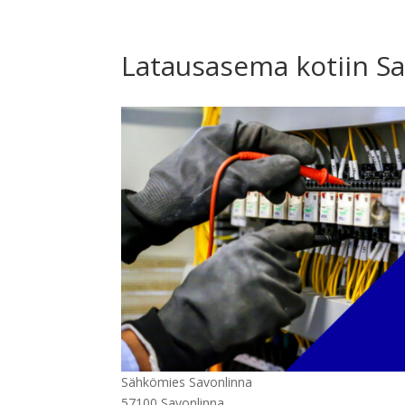
Latausasema kotiin S
Sähkömies Savonlinna
57100 Savonlinna