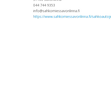
044 744 9353
info@sahkomiessavonlinna.fi
https://www.sahkomiessavonlinna.fi/sahkoauto