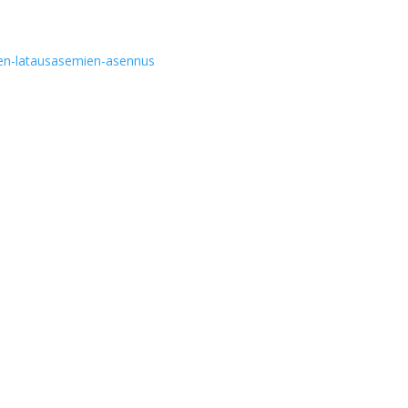
jen-latausasemien-asennus